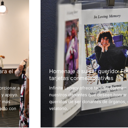
ara el
Homenaje a su ser querido: Fo
tarjetas conmemorativas
orcionar a
Infinite Legacy ofrece tarjetas conmemo
s y apoyo.
nuestros donantes que deseen honrar l
r más
queridos de ser donantes de órganos, o
acto con
velatorio.