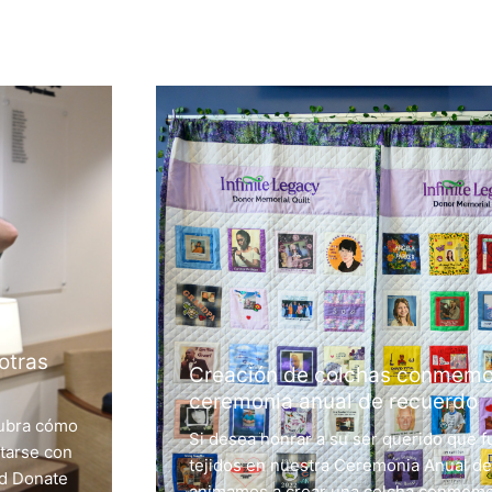
otras
Creación de colchas conmemor
ceremonia anual de recuerdo
cubra cómo
Si desea honrar a su ser querido que f
tarse con
tejidos en nuestra Ceremonia Anual d
ad Donate
animamos a crear una colcha conmemor