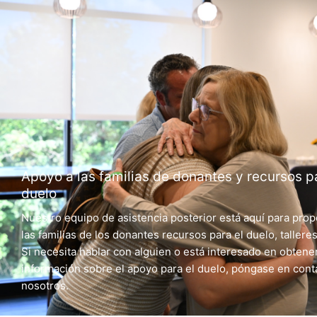
Apoyo a las familias de donantes y recursos p
duelo
Nuestro equipo de asistencia posterior está aquí para prop
las familias de los donantes recursos para el duelo, tallere
Si necesita hablar con alguien o está interesado en obtene
información sobre el apoyo para el duelo, póngase en cont
nosotros.