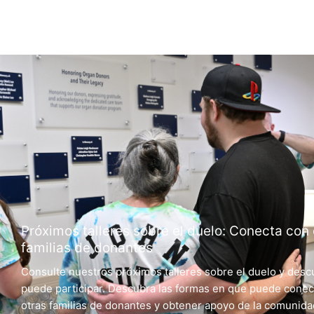
Próximos talleres sobre el duelo: Conecta con 
familias de donantes
Consulte nuestros próximos talleres sobre el duelo y des
puede participar. Descubra las formas en que puede conec
otras familias de donantes y obtener apoyo de la comunid