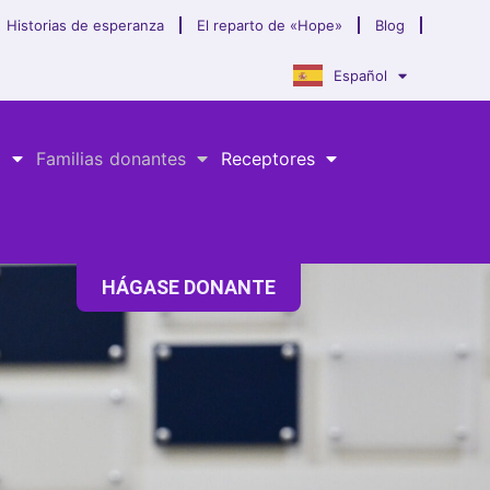
Historias de esperanza
El reparto de «Hope»
Blog
Español
a
Familias donantes
Receptores
HÁGASE DONANTE