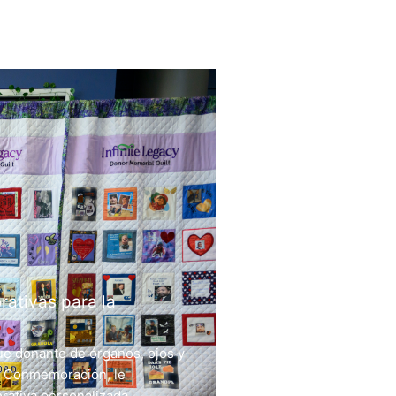
ativas para la
ue donante de órganos, ojos y
e Conmemoración, le
ativa personalizada.