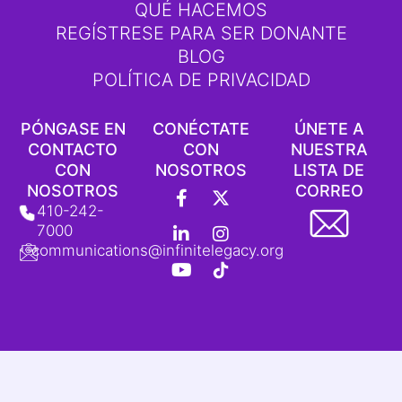
QUÉ HACEMOS
REGÍSTRESE PARA SER DONANTE
BLOG
POLÍTICA DE PRIVACIDAD
PÓNGASE EN
CONÉCTATE
ÚNETE A
CONTACTO
CON
NUESTRA
CON
NOSOTROS
LISTA DE
F
L
Y
X
I
L
NOSOTROS
CORREO
a
i
o
-
n
o
410-242-
c
n
u
T
s
g
7000
e
k
t
w
t
o
communications@infinitelegacy.org
b
e
u
i
a
t
o
d
b
t
g
i
o
i
e
t
r
p
k
n
e
a
o
-
-
r
m
d
f
i
e
n
T
i