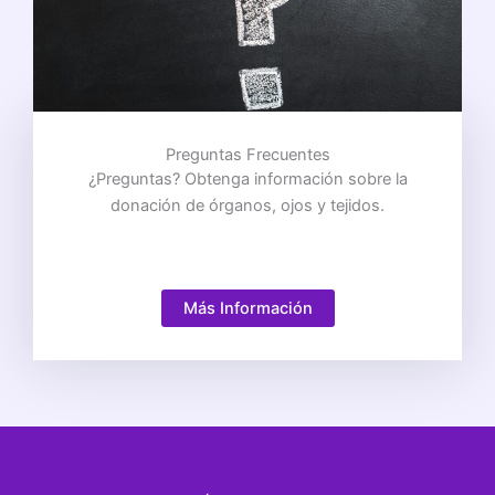
Preguntas Frecuentes
¿Preguntas? Obtenga información sobre la
donación de órganos, ojos y tejidos.
Más Información