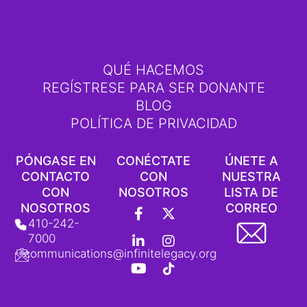
QUÉ HACEMOS
REGÍSTRESE PARA SER DONANTE
BLOG
POLÍTICA DE PRIVACIDAD
PÓNGASE EN
CONÉCTATE
ÚNETE A
CONTACTO
CON
NUESTRA
CON
NOSOTROS
LISTA DE
F
L
Y
X
I
L
NOSOTROS
CORREO
a
i
o
-
n
o
410-242-
c
n
u
T
s
g
7000
e
k
t
w
t
o
communications@infinitelegacy.org
b
e
u
i
a
t
o
d
b
t
g
i
o
i
e
t
r
p
k
n
e
a
o