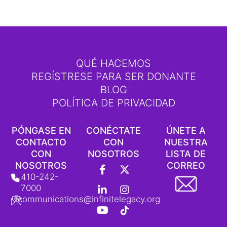
QUÉ HACEMOS
REGÍSTRESE PARA SER DONANTE
BLOG
POLÍTICA DE PRIVACIDAD
PÓNGASE EN
CONÉCTATE
ÚNETE A
CONTACTO
CON
NUESTRA
CON
NOSOTROS
LISTA DE
F
L
Y
X
I
L
NOSOTROS
CORREO
a
i
o
-
n
o
410-242-
c
n
u
T
s
g
7000
e
k
t
w
t
o
communications@infinitelegacy.org
b
e
u
i
a
t
o
d
b
t
g
i
o
i
e
t
r
p