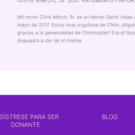
¡Mi novio Chris March, Sr. es un héroe! Salvó vidas
mayo de 2017. Estoy muy orgullosa de Chris. ¡Algu
gracias a la generosidad de Christopher! Era el ti
dispuesta a dar de sí misma.
GÍSTRESE PARA SER
BLOG
DONANTE