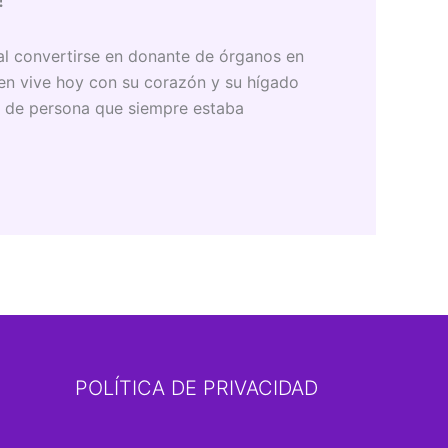
 al convertirse en donante de órganos en
ien vive hoy con su corazón y su hígado
po de persona que siempre estaba
POLÍTICA DE PRIVACIDAD