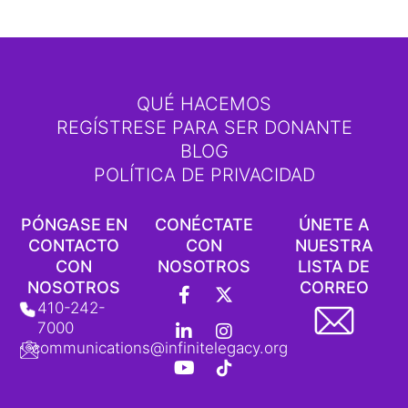
QUÉ HACEMOS
REGÍSTRESE PARA SER DONANTE
BLOG
POLÍTICA DE PRIVACIDAD
PÓNGASE EN
CONÉCTATE
ÚNETE A
CONTACTO
CON
NUESTRA
CON
NOSOTROS
LISTA DE
F
L
Y
X
I
L
NOSOTROS
CORREO
a
i
o
-
n
o
410-242-
c
n
u
T
s
g
7000
e
k
t
w
t
o
communications@infinitelegacy.org
b
e
u
i
a
t
o
d
b
t
g
i
o
i
e
t
r
p